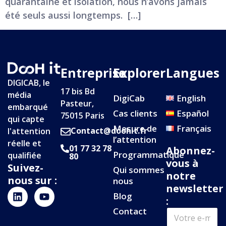
quarantaine et isolation, nous n’avons jamais
été seuls aussi longtemps. […]
Entreprise
Explorer
Langues
DIGICAB, le
17 bis Bd
média
DigiCab
English
Pasteur,
embarqué
Cas clients
Español
75015 Paris
qui capte
Mesure de
Français
Contact@doohit.fr
l'attention
l’attention
réelle et
01 77 32 78
Abonnez-
Programmatique
qualifiée
80
vous à
Suivez-
Qui sommes
notre
nous sur :
nous
newsletter
Blog
:
Contact
V
e
o
-