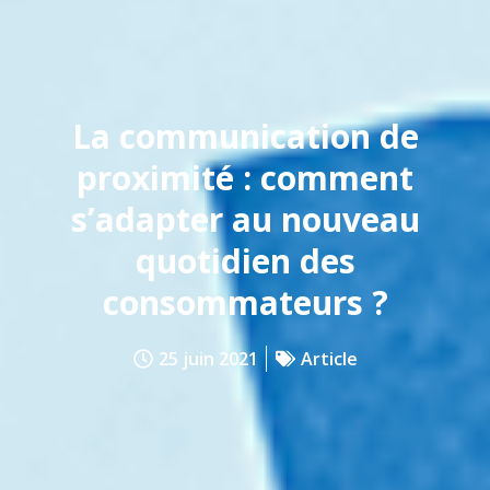
La communication de
proximité : comment
s’adapter au nouveau
quotidien des
consommateurs ?
25 juin 2021
Article