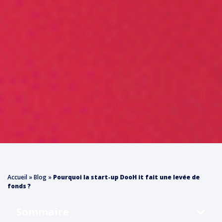
Accueil
»
Blog
»
Pourquoi la start-up DooH it fait une levée de
fonds ?
Sommaire