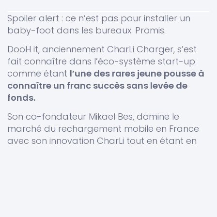
Spoiler alert : ce n’est pas pour installer un
baby-foot dans les bureaux. Promis.
DooH it
, anciennement CharLi Charger, s’est
fait connaître dans l’éco-système start-up
comme étant
l’une des rares jeune pousse à
connaître un franc succès sans levée de
fonds.
Son co-fondateur Mikael Bes, domine le
marché du rechargement mobile en France
avec son innovation CharLi tout en étant en
fonds propres, et ce, depuis maintenant 5 ans.
Comment une start-up a
pu rester indépendante si
longtemps ?