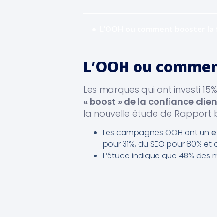
L’OOH ou comment booster la fi
L’OOH ou comment 
Les marques qui ont investi 15
« boost » de la confiance clien
la nouvelle étude de Rapport
Les campagnes OOH ont un
e
pour 31%, du SEO pour 80% et 
L’étude indique que 48% des m
L’étude Rapport démontre l’inté
élaborées ou immersives
, l’
«
boost » de la fidélité client e