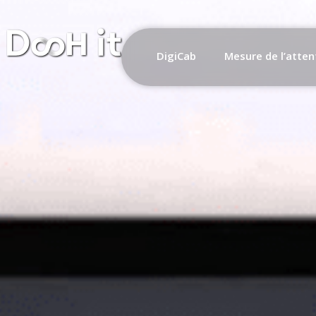
DigiCab
Mesure de l’atten