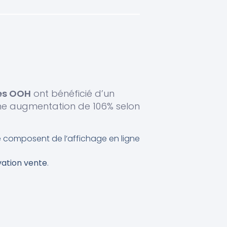
s OOH
ont bénéficié d’un
une augmentation de 106% selon
e composent de l’affichage en ligne
vation vente
.
Avec des
campagnes
ses. Ainsi, il permet un effet