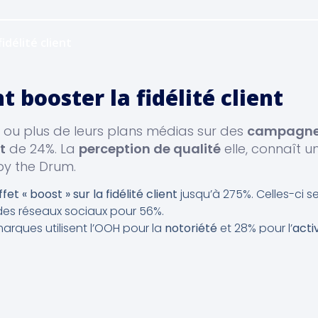
délité client
booster la fidélité client
% ou plus de leurs plans médias sur des
campagne
t
de 24%. La
perception de qualité
elle, connaît 
 by the Drum.
ffet « boost » sur la fidélité client
jusqu’à 275%. Celles-ci s
des réseaux sociaux pour 56%.
arques utilisent l’OOH pour la
notoriété
et 28% pour l’
acti
rêt pour les entreprises d’
investir dans le OOH
. 
OOH apporte beaucoup de valeur ajoutée aux entrepri
t de la perception client.