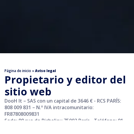
Página de inicio
»
Aviso legal
Propietario y editor del
sitio web
DooH It – SAS con un capital de 3646 € - RCS PARÍS:
808 009 831 – N.º IVA intracomunitario:
FR87808009831
Sede: 90 rue de Richelieu 75002 París - Teléfono: 01
77 32 78 80 - Correo electrónico: contact@doohit.fr