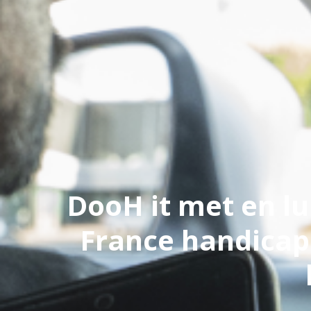
DooH it met en lu
France handicap 