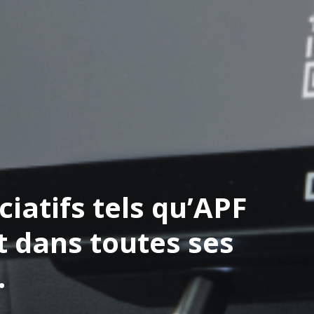
iatifs tels qu’APF
t dans toutes ses
.