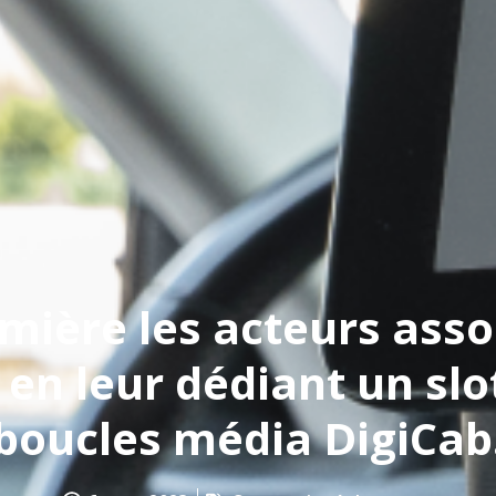
mière les acteurs assoc
en leur dédiant un slo
boucles média DigiCab