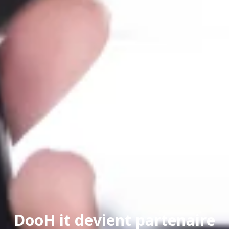
DooH it devient partenaire