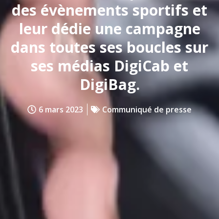
des évènements sportifs et
leur dédie une campagne
dans toutes ses boucles sur
ses médias DigiCab et
DigiBag.
6 mars 2023
Communiqué de presse