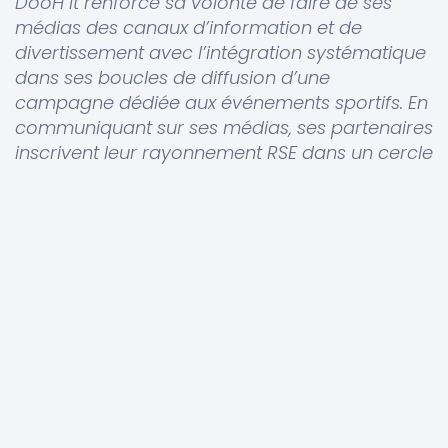
DooH it renforce sa volonté de faire de ses
médias des canaux d’information et de
divertissement avec l’intégration systématique
dans ses boucles de diffusion d’une
campagne dédiée aux événements sportifs. En
communiquant sur ses médias, ses partenaires
inscrivent leur rayonnement RSE dans un cercle
vertueux : 12% du revenu de la campagne est
reversé aux chauffeurs et livreurs partenaires
de nos médias pour les soutenir dans leur
activité.
DooH it amplifie la visibilité
des événements sportifs via
la diffusion de leurs spots
sur ses médias DigiCab et
DigiBag